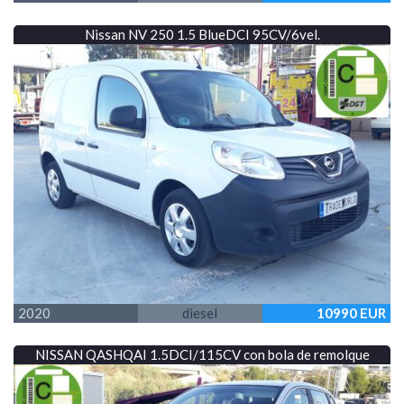
Nissan NV 250 1.5 BlueDCI 95CV/6vel.
2020
diesel
10990 EUR
NISSAN QASHQAI 1.5DCI/115CV con bola de remolque