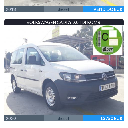
2018
diesel
VENDIDO EUR
VOLKSWAGEN CADDY 2.0TDI KOMBI
2020
diesel
13750 EUR