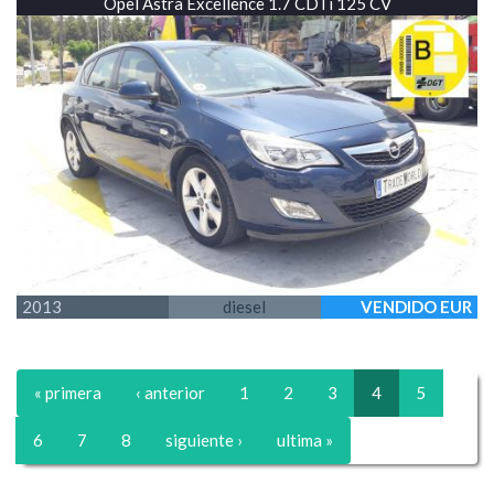
Opel Astra Excellence 1.7 CDTi 125 CV
2013
diesel
VENDIDO EUR
« primera
‹ anterior
1
2
3
4
5
6
7
8
siguiente ›
ultima »