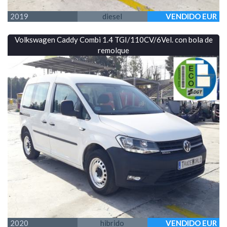
2019
diesel
VENDIDO EUR
Volkswagen Caddy Combi 1.4 TGI/110CV/6Vel. con bola de
remolque
2020
hibrido
VENDIDO EUR