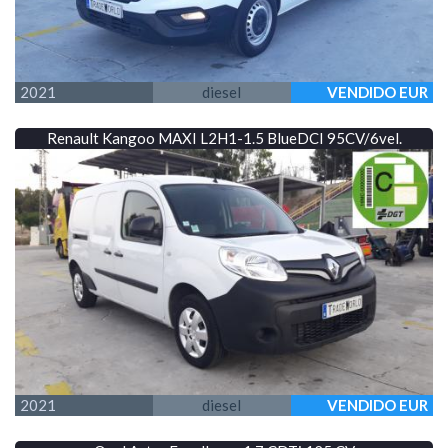
2021
diesel
VENDIDO EUR
Renault Kangoo MAXI L2H1-1.5 BlueDCI 95CV/6vel.
2021
diesel
VENDIDO EUR