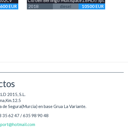
 102CV
Citroen Berlingo Multispace1.6HDI/5pl.
600 EUR
2018
diesel
10500 EUR
ctos
 2015, S.L.
una,Km.12.5
 de Segura(Murcia) en base Grua La Variante.
3 35 62 47 / 635 98 90 48
port@hotmail.com