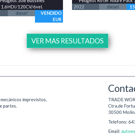
Peugeot 308 Bussines
Peugeot Rifter Allure Pack
1.6HDI/120CV/6vel.
2022
diesel
15
diesel
VENDIDO
EUR
VER MAS RESULTADOS
Conta
y mecánicos imprevistos,
TRADE WORLD
e partes.
Ctra.de Fort
30500 Molina
Telefono: 64
Email:
autoex