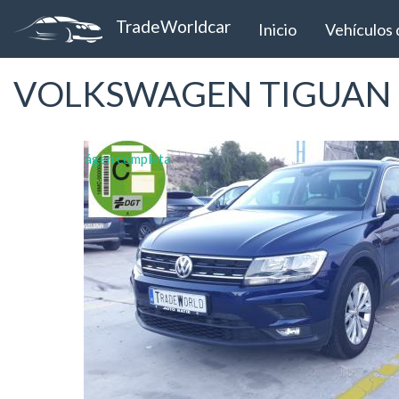
TradeWorldcar
Inicio
Vehículos 
Pasar
VOLKSWAGEN TIGUAN S
al
contenido
principal
Ver la imágen completa