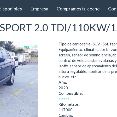
disponibles
Empresa
Compramos tu coche
Con
PORT 2.0 TDI/110KW/1
Tipo de carrocería -SUV -5pt. fab
Ver la imágen completa
Equipamiento: climatizador bi-zon
screen, sensor de somnolencia, abs,
control de velocidad, elevalunas y 
isofix, sensor de aparcamiento del
altura regulable, monitor de la pr
nuevo, etc...
Año:
2020
Combustible:
diesel
Kilometros:
117000
Cambio: