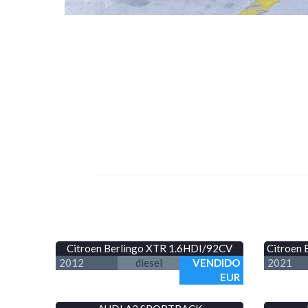
Citroen Berlingo XTR 1.6HDI/92CV
Citroen 
2012
diesel
VENDIDO
2021
EUR