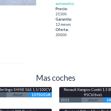
automatico
Precio:
21500
Garantia:
12 meses
Oferta:
20000
Mas coches
Berlingo SHINE S&S 1.5/100CV
Renault Kangoo Combi 1.5 
diesel
13750 EUR
95CV/6vel.
2021
diesel
14