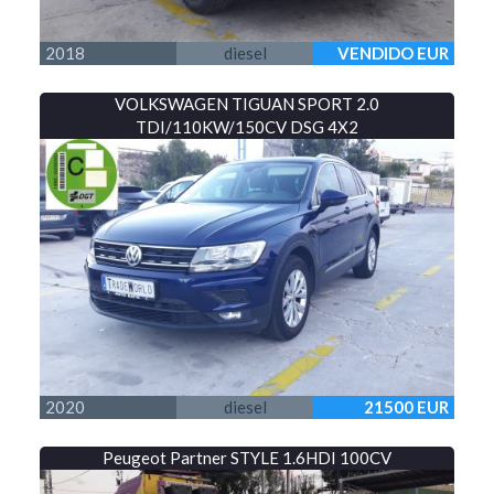
2018
diesel
VENDIDO EUR
VOLKSWAGEN TIGUAN SPORT 2.0
TDI/110KW/150CV DSG 4X2
2020
diesel
21500 EUR
Peugeot Partner STYLE 1.6HDI 100CV