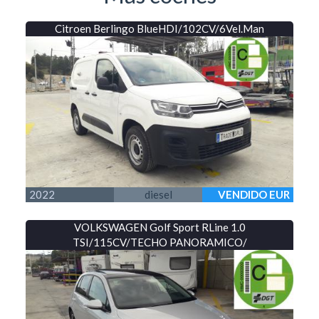
Citroen Berlingo BlueHDI/102CV/6Vel.Man
2022
diesel
VENDIDO EUR
VOLKSWAGEN Golf Sport RLine 1.0
TSI/115CV/TECHO PANORAMICO/