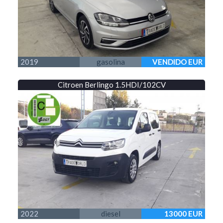
2019
gasolina
VENDIDO EUR
Citroen Berlingo 1.5HDI/102CV
2022
diesel
13000 EUR