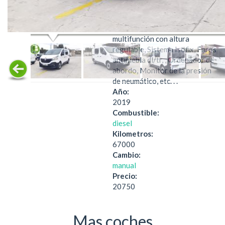
Airbags, Dirección Asistida,
Cierre Centralizado, Elevalunas
Eléctricos, Volante
multifunción con altura
regulable, Sistema Isofix, Faros
antiniebla dl/tr, , Ordenador de
abordo, Monitor de la presión
de neumático, etc. . .
Año:
2019
Combustible:
diesel
Kilometros:
67000
Cambio:
manual
Precio:
20750
Mas coches